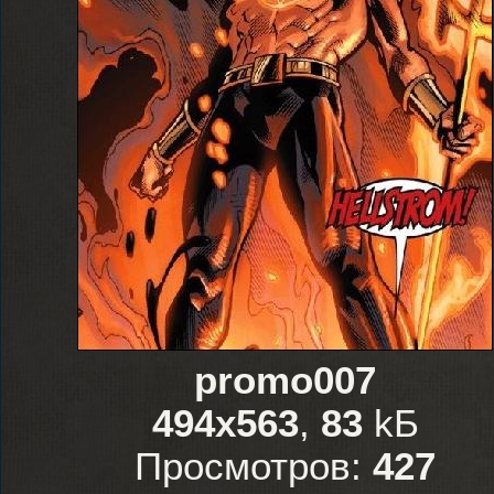
promo007
494x563
,
83
kБ
Просмотров:
427