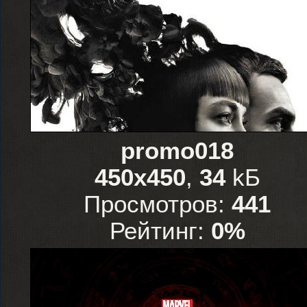
promo018
450x450
,
34
kБ
Просмотров:
441
Рейтинг:
0%