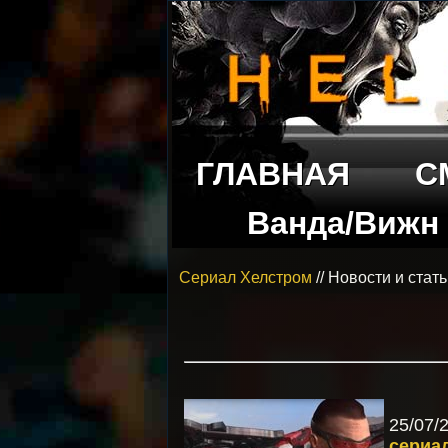
ГЛАВНАЯ
С
Ванда/Вижн
Сериал Хелстром
// Новости и стат
25/07
сериа