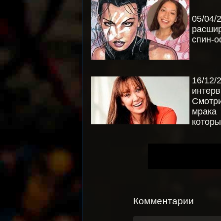
05/04/
расшир
спин-о
16/12
интерв
Смотр
мрака 
которы
Комментарии