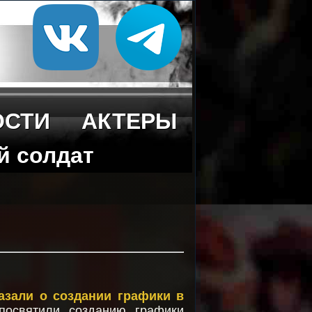
ОСТИ
АКТЕРЫ
й солдат
азали о создании графики в
посвятили созданию графики