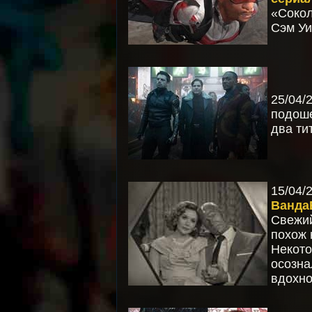
«Сокол
Сэм Уи
25/04
подоше
два ти
15/04
Ванда
Свежий
похож 
Некото
осозн
вдохно