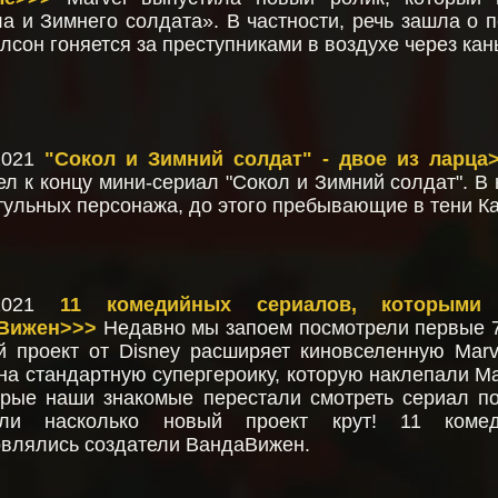
а и Зимнего солдата». В частности, речь зашла о п
лсон гоняется за преступниками в воздухе через кан
/2021
"Сокол и Зимний солдат" - двое из ларца
л к концу мини-сериал "Сокол и Зимний солдат". 
тульных персонажа, до этого пребывающие в тени К
/2021
11 комедийных сериалов, которыми 
Вижен>>>
Недавно мы запоем посмотрели первые 7
 проект от Disney расширяет киновселенную Mar
на стандартную супергероику, которую наклепали Ma
рые наши знакомые перестали смотреть сериал по
али насколько новый проект крут! 11 комед
влялись создатели ВандаВижен.