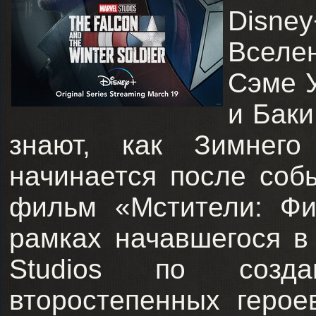
Disne
Вселен
Сэме У
и Баки
знают, как Зимнего
начинается после соб
фильм «Мстители: Фи
рамках начавшегося в 
Studios по созд
второстепенных герое