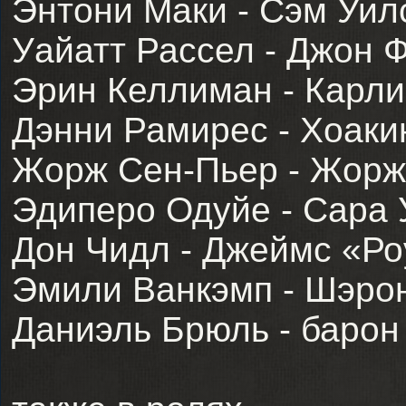
Энтони Маки - Сэм Уилс
Уайатт Рассел - Джон Ф
Эрин Келлиман - Карли
Дэнни Рамирес - Хоаки
Жорж Сен-Пьер - Жорж
Эдиперо Одуйе - Сара 
Дон Чидл - Джеймс «Ро
Эмили Ванкэмп - Шэрон 
Даниэль Брюль - барон