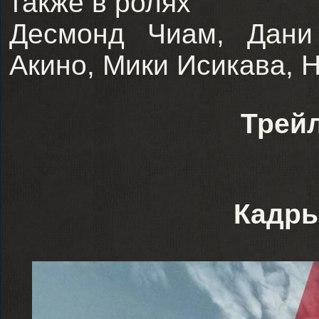
также в ролях
Десмонд Чиам, Дани
Акино, Мики Исикава, 
Трей
Кадры