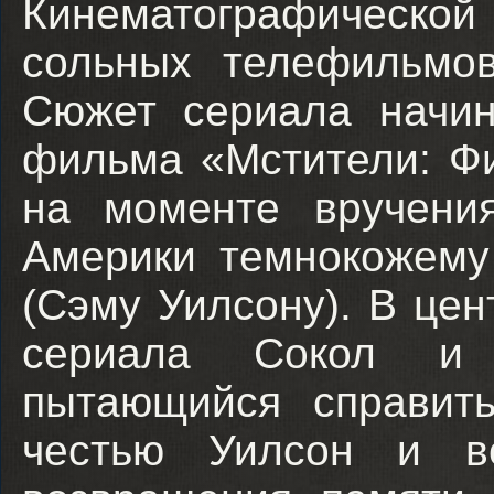
Кинематографической
сольных телефильмов
Сюжет сериала начин
фильма «Мстители: Фи
на моменте вручени
Америки темнокожему
(Сэму Уилсону). В цен
сериала Сокол и
пытающийся справит
честью Уилсон и во