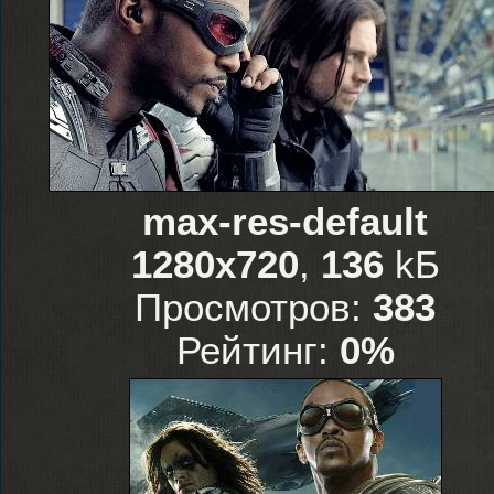
max-res-default
1280x720
,
136
kБ
Просмотров:
383
Рейтинг:
0%