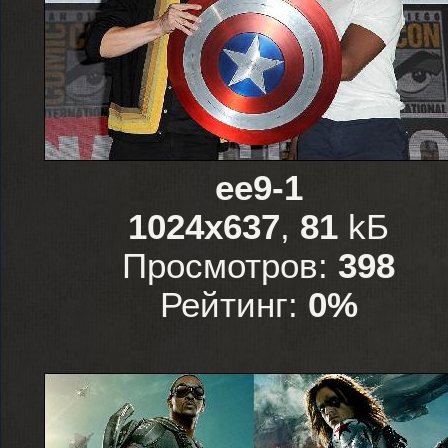
ee9-1
1024x637
,
81
kБ
Просмотров:
398
Рейтинг:
0%