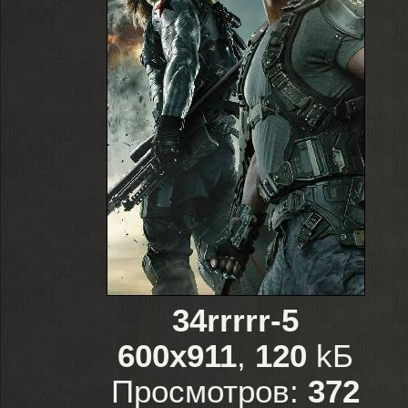
34rrrrr-5
600x911
,
120
kБ
Просмотров:
372