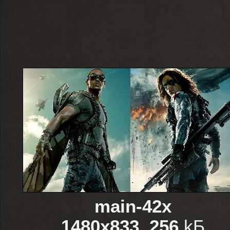
main-42x
1480x833
,
256
kБ