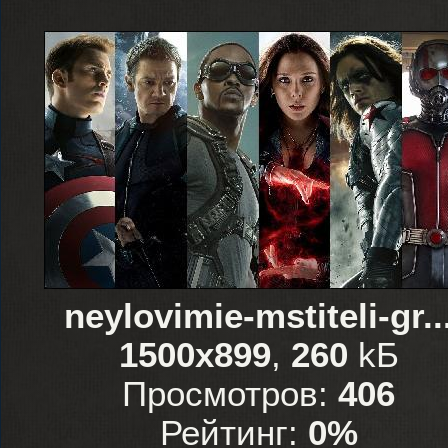
neylovimie-mstiteli-gr..
1500x899
,
260
kБ
Просмотров:
406
Рейтинг:
0%