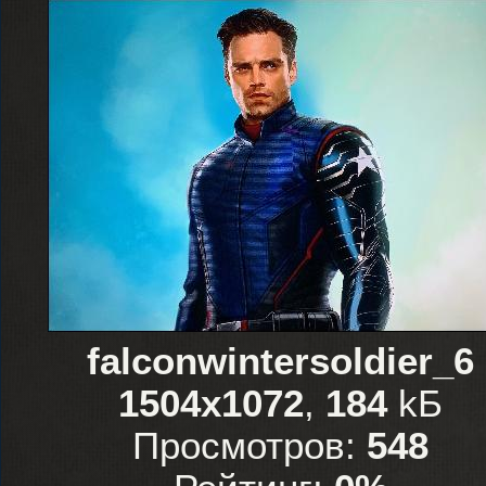
falconwintersoldier_6
1504x1072
,
184
kБ
Просмотров:
548