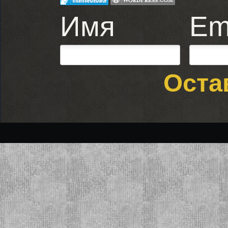
Имя
Em
Оста