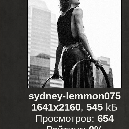
sydney-lemmon075
1641x2160
,
545
kБ
Просмотров:
654