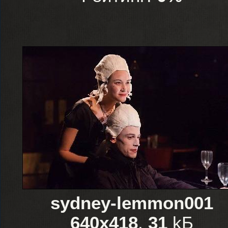
sydney-lemmon001
640x418
,
31
kБ