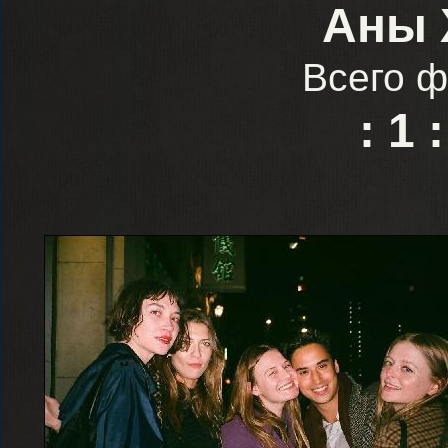
Аны 
Всего ф
:
1