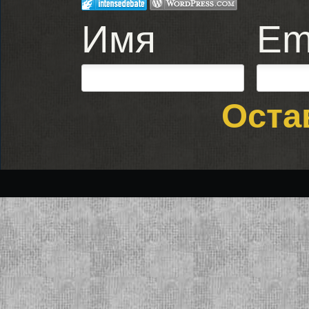
Имя
Em
Оста