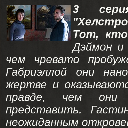
3 сери
"Хелстро
Тот, кто
Дэймон и
чем чревато пробуж
Габриэллой они нан
жертве и оказываютс
правде, чем они 
представить. Гасти
неожиданным открове